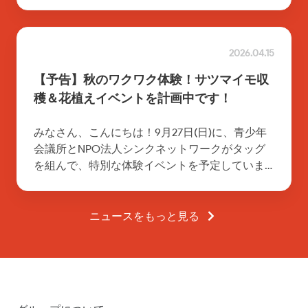
初夏を思わせる汗ばむ陽気の中での作業となり
ました。 両団体のメンバーが力を合わせ、活
[…]
2026.04.15
【予告】秋のワクワク体験！サツマイモ収
穫＆花植えイベントを計画中です！
みなさん、こんにちは！9月27日(日)に、青少年
会議所とNPO法人シンクネットワークがタッグ
を組んで、特別な体験イベントを予定していま
す 。ただ楽しむだけでなく、自分たちの手で街
を彩り、秋の味覚を分かち合う、そんな素敵な
[…]
ニュースをもっと見る