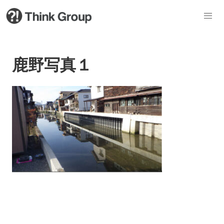
鹿野写真１